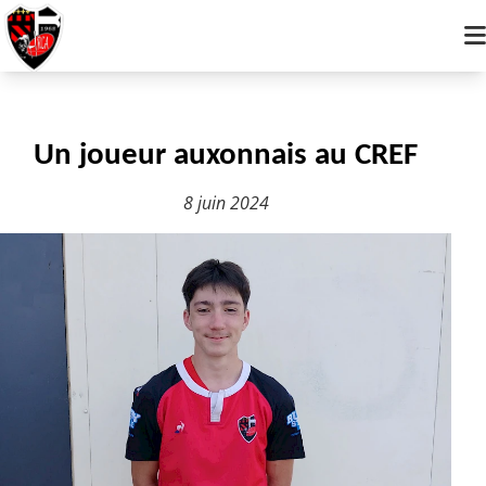

Jeunes
Vétérans
Un joueur auxonnais au CREF
Seniors
8 juin 2024
Rugby toucher
Actualités
Infos pratiques
Boutique
Contact