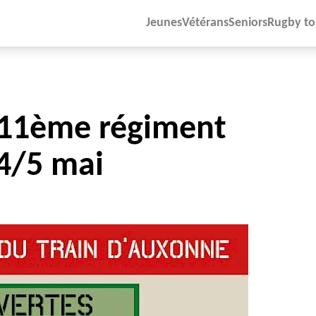
Jeunes
Vétérans
Seniors
Rugby to
511ème régiment
 4/5 mai